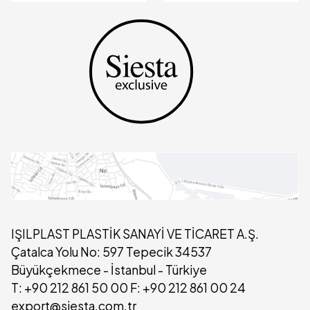
IŞILPLAST PLASTİK SANAYİ VE TİCARET A.Ş.
Çatalca Yolu No: 597 Tepecik 34537
Büyükçekmece - İstanbul - Türkiye
T: +90 212 861 50 00 F: +90 212 861 00 24
export@siesta.com.tr