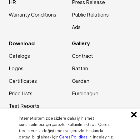
HR
Press Release
Warranty Conditions
Public Relations
Ads
Download
Gallery
Catalogs
Contract
Logos
Rattan
Certificates
Garden
Price Lists
Euroleague
Test Reports
Patents
İnternet sitemizde sizlere daha iyi hizmet
sunulabilmesi için çerezler kullanılmaktadır. Çerez
tercihlerinizi değiştirmek ve çerezler hakkında
Contact Us
Blog
detaylı bilgi almak için
Çerez Politikası
'nı inceleyiniz.