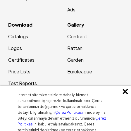
Ads
Download
Gallery
Catalogs
Contract
Logos
Rattan
Certificates
Garden
Price Lists
Euroleague
Test Reports
Patents
İnternet sitemizde sizlere daha iyi hizmet
sunulabilmesi için çerezler kullanılmaktadır. Çerez
tercihlerinizi değiştirmek ve çerezler hakkında
Contact Us
Blog
detaylı bilgi almak için
Çerez Politikası
'nı inceleyiniz.
Siteyi kullanmaya devam etmeniz durumunda
Çerez
Address
Politikası
'nı kabul etmiş sayılacaksınız. Çerez
tercihlerinizi değiştirmek ve çerezler hakkında