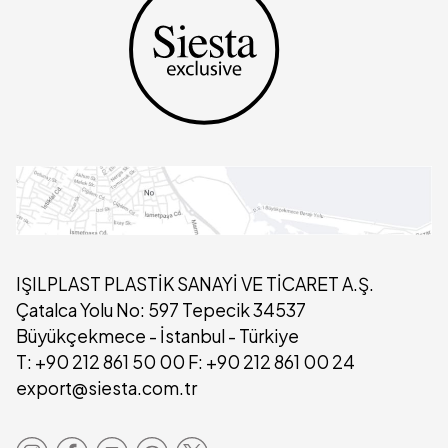
IŞILPLAST PLASTİK SANAYİ VE TİCARET A.Ş.
Çatalca Yolu No: 597 Tepecik 34537
Büyükçekmece - İstanbul - Türkiye
T: +90 212 861 50 00 F: +90 212 861 00 24
export@siesta.com.tr